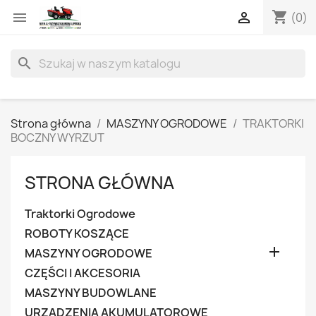
shopping_cart


(0)
search
Strona główna
MASZYNY OGRODOWE
TRAKTORKI
BOCZNY WYRZUT
STRONA GŁÓWNA
Traktorki Ogrodowe
ROBOTY KOSZĄCE

MASZYNY OGRODOWE
CZĘŚCI I AKCESORIA
MASZYNY BUDOWLANE
URZĄDZENIA AKUMULATOROWE