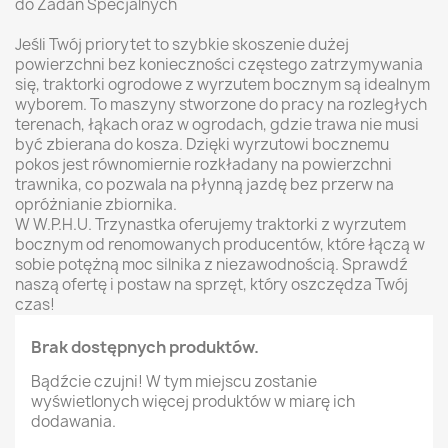
do Zadań Specjalnych
Jeśli Twój priorytet to szybkie skoszenie dużej
powierzchni bez konieczności częstego zatrzymywania
się, traktorki ogrodowe z wyrzutem bocznym są idealnym
wyborem. To maszyny stworzone do pracy na rozległych
terenach, łąkach oraz w ogrodach, gdzie trawa nie musi
być zbierana do kosza. Dzięki wyrzutowi bocznemu
pokos jest równomiernie rozkładany na powierzchni
trawnika, co pozwala na płynną jazdę bez przerw na
opróżnianie zbiornika.
W W.P.H.U. Trzynastka oferujemy traktorki z wyrzutem
bocznym od renomowanych producentów, które łączą w
sobie potężną moc silnika z niezawodnością. Sprawdź
naszą ofertę i postaw na sprzęt, który oszczędza Twój
czas!
Brak dostępnych produktów.
Bądźcie czujni! W tym miejscu zostanie
wyświetlonych więcej produktów w miarę ich
dodawania.