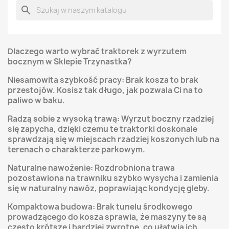
search
Dlaczego warto wybrać traktorek z wyrzutem
bocznym w Sklepie Trzynastka?
Niesamowita szybkość pracy: Brak kosza to brak
przestojów. Kosisz tak długo, jak pozwala Ci na to
paliwo w baku.
Radzą sobie z wysoką trawą: Wyrzut boczny rzadziej
się zapycha, dzięki czemu te traktorki doskonale
sprawdzają się w miejscach rzadziej koszonych lub na
terenach o charakterze parkowym.
Naturalne nawożenie: Rozdrobniona trawa
pozostawiona na trawniku szybko wysycha i zamienia
się w naturalny nawóz, poprawiając kondycję gleby.
Kompaktowa budowa: Brak tunelu środkowego
prowadzącego do kosza sprawia, że maszyny te są
często krótsze i bardziej zwrotne, co ułatwia ich