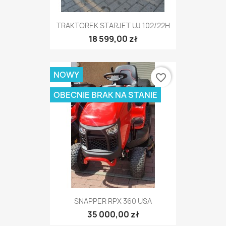
TRAKTOREK STARJET UJ 102/22H
18 599,00 zł
NOWY
favorite_border
OBECNIE BRAK NA STANIE
SNAPPER RPX 360 USA
35 000,00 zł