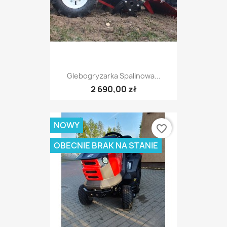
Glebogryzarka Spalinowa...
2 690,00 zł
NOWY
favorite_border
OBECNIE BRAK NA STANIE