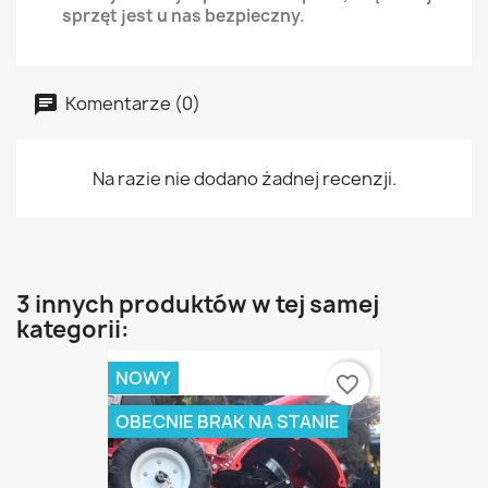
sprzęt jest u nas bezpieczny.
Komentarze (0)
Na razie nie dodano żadnej recenzji.
3 innych produktów w tej samej
kategorii:
NOWY
favorite_border
OBECNIE BRAK NA STANIE