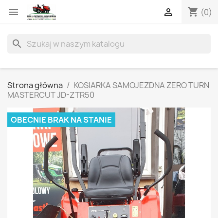
shopping_cart


(0)
search
Strona główna
KOSIARKA SAMOJEZDNA ZERO TURN
MASTERCUT JD-ZTR50
OBECNIE BRAK NA STANIE