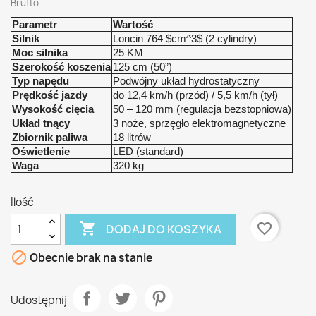
Brutto
Parametr
Wartość
Silnik
Loncin 764
$cm^3$
(2 cylindry)
Moc silnika
25 KM
Szerokość koszenia
125 cm (50”)
Typ napędu
Podwójny układ hydrostatyczny
Prędkość jazdy
do 12,4 km/h (przód) / 5,5 km/h (tył)
Wysokość cięcia
50 – 120 mm (regulacja bezstopniowa)
Układ tnący
3 noże, sprzęgło elektromagnetyczne
Zbiornik paliwa
18 litrów
Oświetlenie
LED (standard)
Waga
320 kg
Ilość

favorite_border
DODAJ DO KOSZYKA

Obecnie brak na stanie
Udostępnij