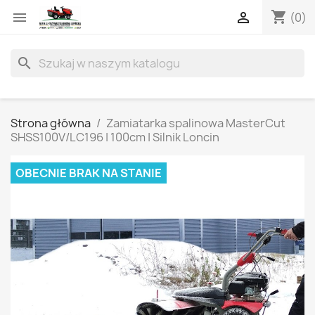
shopping_cart


(0)
search
Strona główna
Zamiatarka spalinowa MasterCut
SHSS100V/LC196 | 100cm | Silnik Loncin
OBECNIE BRAK NA STANIE