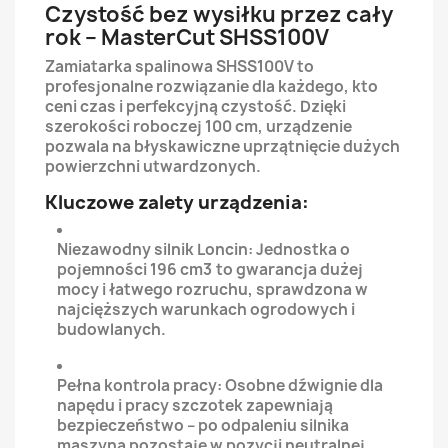
Czystość bez wysiłku przez cały
rok – MasterCut SHSS100V
Zamiatarka spalinowa SHSS100V to
profesjonalne rozwiązanie dla każdego, kto
ceni czas i perfekcyjną czystość. Dzięki
szerokości roboczej 100 cm, urządzenie
pozwala na błyskawiczne uprzątnięcie dużych
powierzchni utwardzonych.
Kluczowe zalety urządzenia:
Niezawodny silnik Loncin: Jednostka o
pojemności 196
c
m
3
to gwarancja dużej
mocy i łatwego rozruchu, sprawdzona w
najcięższych warunkach ogrodowych i
budowlanych.
Pełna kontrola pracy: Osobne dźwignie dla
napędu i pracy szczotek zapewniają
bezpieczeństwo – po odpaleniu silnika
maszyna pozostaje w pozycji neutralnej.