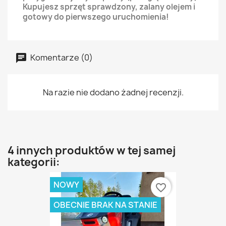
Kupujesz sprzęt sprawdzony, zalany olejem i
gotowy do pierwszego uruchomienia!
Komentarze (0)
Na razie nie dodano żadnej recenzji.
4 innych produktów w tej samej
kategorii:
NOWY
favorite_border
OBECNIE BRAK NA STANIE