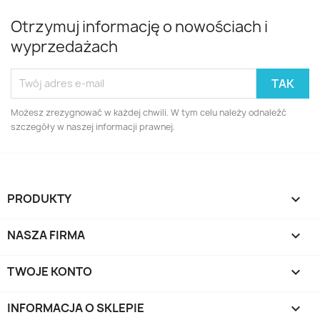
Otrzymuj informację o nowościach i
wyprzedażach
Możesz zrezygnować w każdej chwili. W tym celu należy odnaleźć
szczegóły w naszej informacji prawnej.
PRODUKTY

NASZA FIRMA

TWOJE KONTO

INFORMACJA O SKLEPIE
keyboard_arrow_down