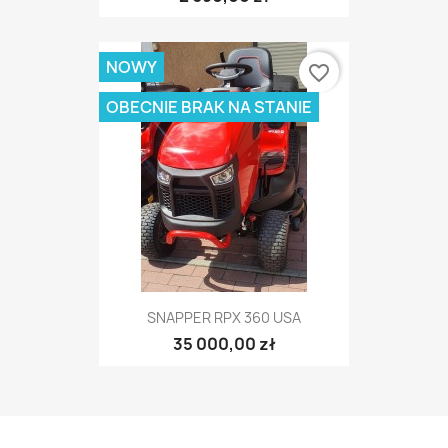
NOWY
favorite_border
OBECNIE BRAK NA STANIE
SNAPPER RPX 360 USA
35 000,00 zł