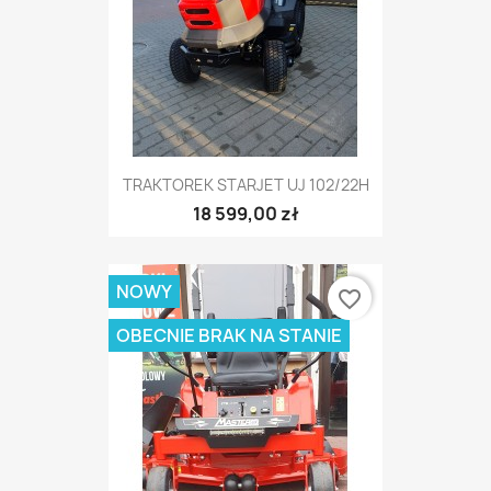
TRAKTOREK STARJET UJ 102/22H
18 599,00 zł
NOWY
favorite_border
OBECNIE BRAK NA STANIE