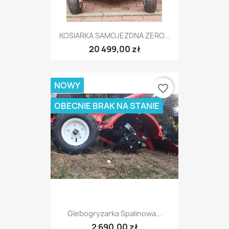
KOSIARKA SAMOJEZDNA ZERO...
20 499,00 zł
NOWY
favorite_border
OBECNIE BRAK NA STANIE
Glebogryzarka Spalinowa...
2 690,00 zł