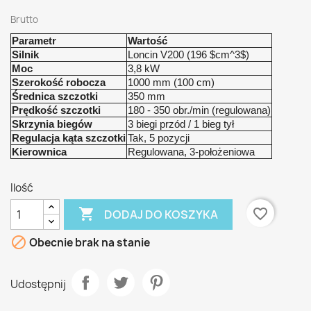
Brutto
Parametr
Wartość
Silnik
Loncin V200 (196
$cm^3$
)
Moc
3,8 kW
Szerokość robocza
1000 mm (100 cm)
Średnica szczotki
350 mm
Prędkość szczotki
180 - 350 obr./min (regulowana)
Skrzynia biegów
3 biegi przód / 1 bieg tył
Regulacja kąta szczotki
Tak, 5 pozycji
Kierownica
Regulowana, 3-położeniowa
Ilość

favorite_border
DODAJ DO KOSZYKA

Obecnie brak na stanie
Udostępnij